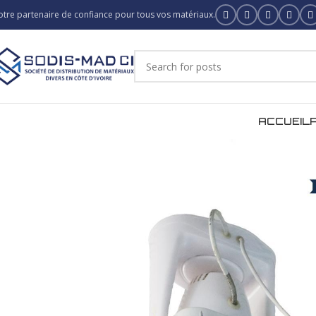
otre partenaire de confiance pour tous vos matériaux.
ACCUEIL