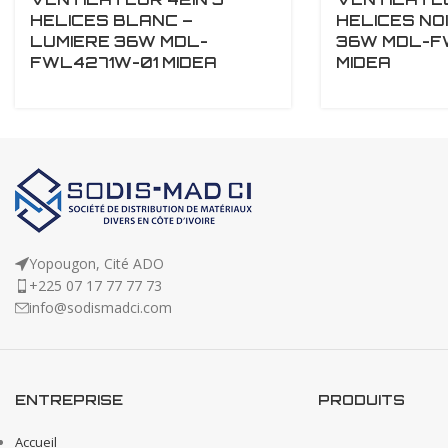
HELICES BLANC –
HELICES NOI
LUMIERE 36W MDL-
36W MDL-F
FWL4271W-01 MIDEA
MIDEA
Yopougon, Cité ADO
+225 07 17 77 77 73
info@sodismadci.com
ENTREPRISE
PRODUITS
Accueil