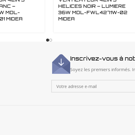
ANC –
HELICES NOIR – LUMIERE
W MDL-
36W MDL-FWL4271W-02
1 MIDEA
MIDEA
Inscrivez-vous à no
Soyez les premiers informés. In