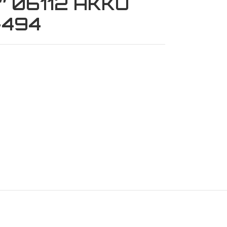
″ 06112 AKKO
-494