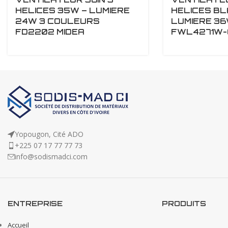
HELICES 35W – LUMIERE
HELICES BL
24W 3 COULEURS
LUMIERE 36
FD2202 MIDEA
FWL4271W-0
Yopougon, Cité ADO
+225 07 17 77 77 73
info@sodismadci.com
ENTREPRISE
PRODUITS
Accueil