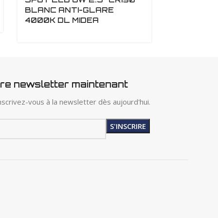
BLANC ANTI-GLARE
PROJECT
4000K DL MIDEA
MIDEA
tre newsletter maintenant
scrivez-vous à la newsletter dès aujourd'hui.