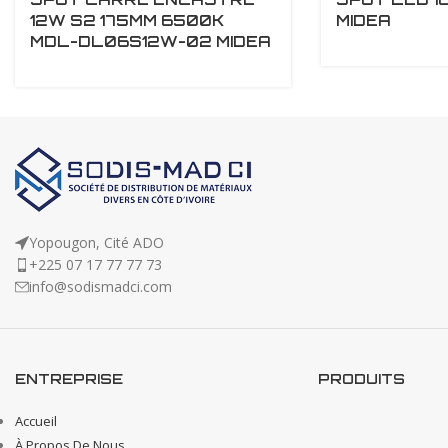
12W S2 175MM 6500K
MIDEA
MDL-DL06S12W-02 MIDEA
Yopougon, Cité ADO
+225 07 17 77 77 73
info@sodismadci.com
ENTREPRISE
PRODUITS
Accueil
À Propos De Nous