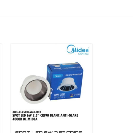
SPOT LED 6W 2.5″ CRI90
SPOT LE