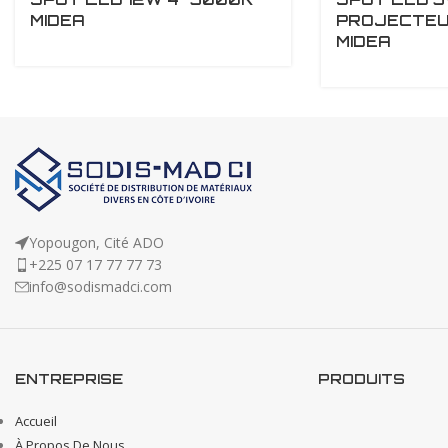
MIDEA
PROJECTEU
MIDEA
Yopougon, Cité ADO
+225 07 17 77 77 73
info@sodismadci.com
ENTREPRISE
PRODUITS
Accueil
À Propos De Nous