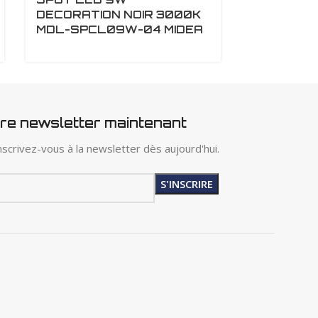
DECORATION NOIR 3000K
DECORATI
MDL-SPCL09W-04 MIDEA
MDL-SPC
tre newsletter maintenant
scrivez-vous à la newsletter dès aujourd'hui.