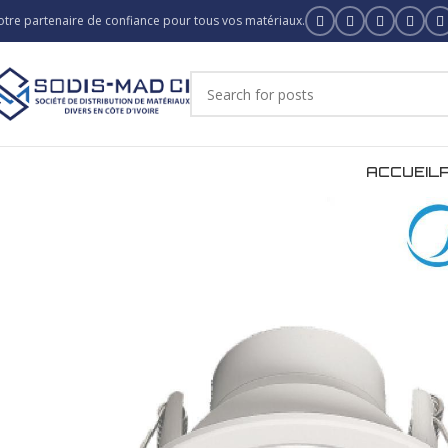
otre partenaire de confiance pour tous vos matériaux.
ACCUEIL