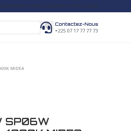
 NOUS
PRODUITS
BLOGUER
CONTACTEZ-NOUS
Contactez-Nous
+225 07 17 77 77 73
000K MIDEA
W SP06W