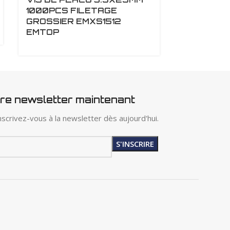
1000PCS FILETAGE
1KG FILET
GROSSIER EMXS1512
EMXS251
EMTOP
tre newsletter maintenant
scrivez-vous à la newsletter dès aujourd'hui.