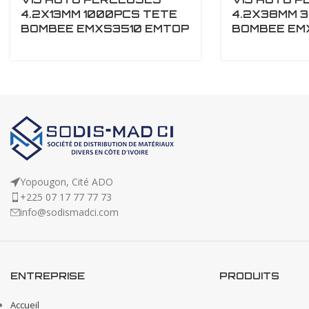
4.2X13MM 1000PCS TETE
4.2X38MM 
BOMBEE EMXS3510 EMTOP
BOMBEE EM
Yopougon, Cité ADO
+225 07 17 77 77 73
info@sodismadci.com
ENTREPRISE
PRODUITS
Accueil