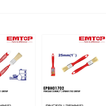
M(1″)
PINCEAU 25MM(1″)