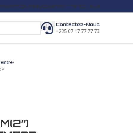
 NOUS
PRODUITS
BLOGUER
CONTACTEZ-NOUS
Contactez-Nous
+225 07 17 77 77 73
Peintre
OP
M(2″)