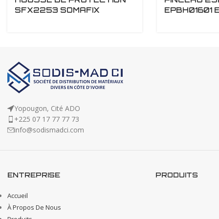
SFX2253 SOMAFIX
EPBH01601 
Yopougon, Cité ADO
+225 07 17 77 77 73
info@sodismadci.com
ENTREPRISE
PRODUITS
Accueil
À Propos De Nous