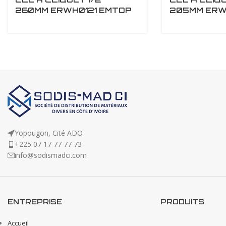
260MM ERWH0121 EMTOP
205MM ERW
Yopougon, Cité ADO
+225 07 17 77 77 73
info@sodismadci.com
ENTREPRISE
PRODUITS
Accueil