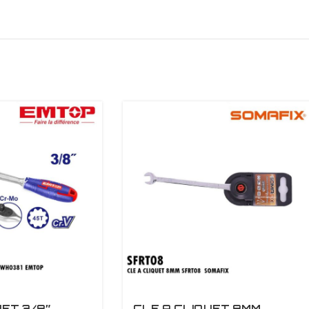
UET 3/8″
CLE A CLIQUET 8MM