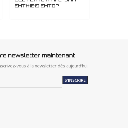
EMTH1E19 EMTOP
6-24MM E
tre newsletter maintenant
scrivez-vous à la newsletter dès aujourd'hui.