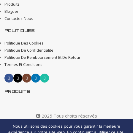
Produits
Bloguer
Contactez-Nous
POLITIQUES
Politique Des Cookies
Politique De Confidentialité
Politique De Remboursement Et De Retour
Termes Et Conditions
PRODUITS
2025 Tous droits réservés
Creative 4 All s.a.r.l. Internet Business Solutions
Nous utilisons des cookies pour vous garantir la meilleure
expérience sur notre site web. En continuant à utiliser ce site,