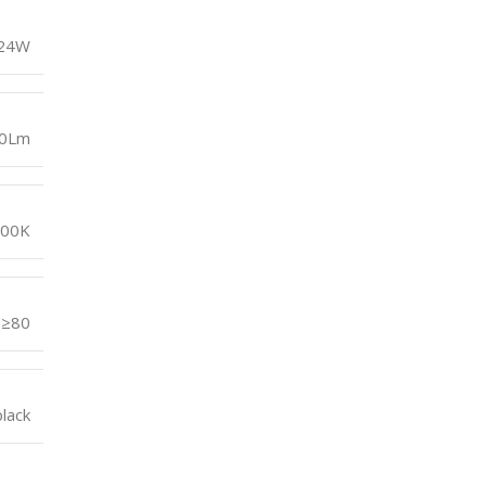
24W
0Lm
500K
≥80
lack