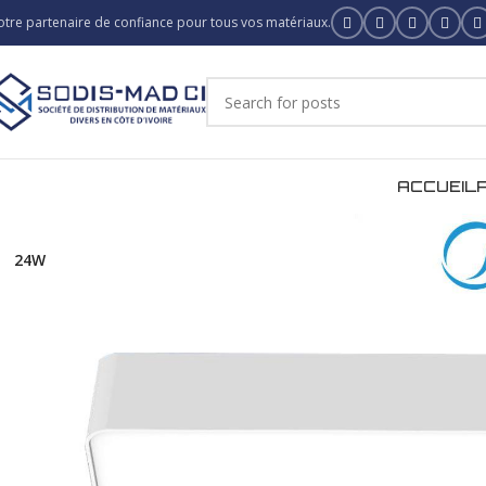
otre partenaire de confiance pour tous vos matériaux.
ACCUEIL
24W