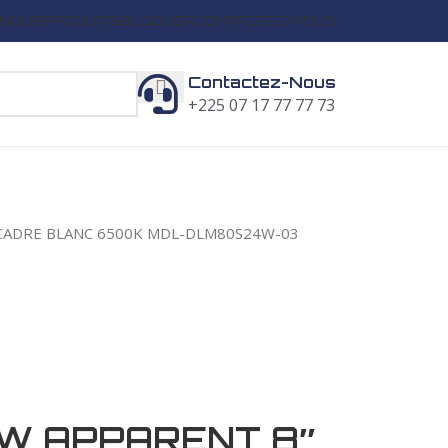
 NOUS
PRODUITS
BLOGUER
CONTACTEZ-NOUS
Contactez-Nous
+225 07 17 77 77 73
 CADRE BLANC 6500K MDL-DLM80S24W-03
W APPARENT 8″