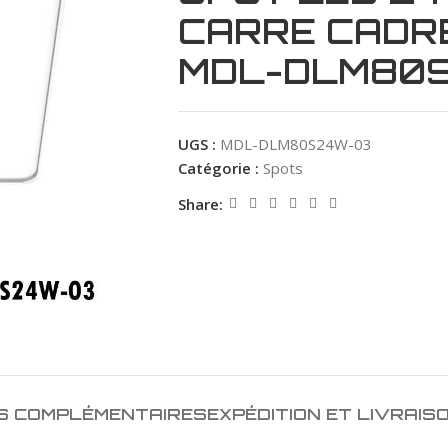
CARRE CADR
MDL-DLM80S
UGS :
MDL-DLM80S24W-03
Catégorie :
Spots
Share:
S COMPLÉMENTAIRES
EXPÉDITION ET LIVRAIS