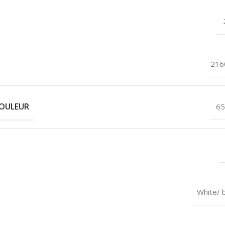
216
COULEUR
6
White/ b