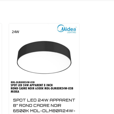
24W
SPOT LED 24W APPARENT
SPOT LE
8″ ROND CADRE NOIR
DECORATI
6500K MDL-DLM80R24W-
MDL-SPC