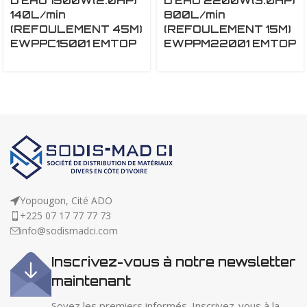
D’EAU 1500W(2.0HP)
D’EAU 2200W(3.0HP)
140L/min
800L/min
(REFOULEMENT 45M)
(REFOULEMENT 15M)
EWPPC15001 EMTOP
EWPPM22001 EMTOP
Yopougon, Cité ADO
+225 07 17 77 77 73
info@sodismadci.com
Inscrivez-vous à notre newsletter
maintenant
Soyez les premiers informés. Inscrivez-vous à la