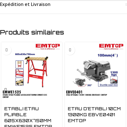
Expédition et Livraison
Produits similaires
ETABLI ETAU
ETAU D’ETABLI 10CM
PLIABLE
1300KG EBVE0401
605X630X750MM
EMTOP
EMWE1525 EMTOP