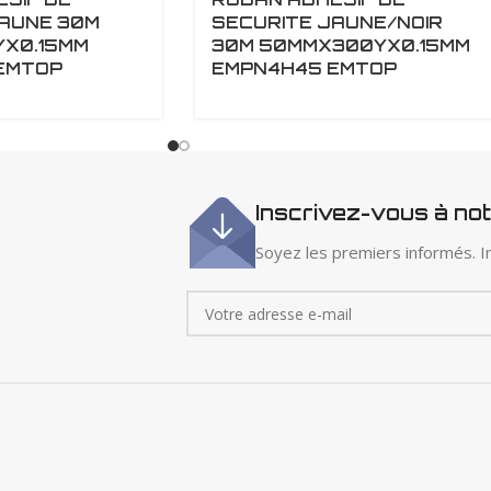
JAUNE 30M
SECURITE JAUNE/NOIR
X0.15MM
30M 50MMX300YX0.15MM
EMTOP
EMPN4H45 EMTOP
Inscrivez-vous à no
Soyez les premiers informés. In