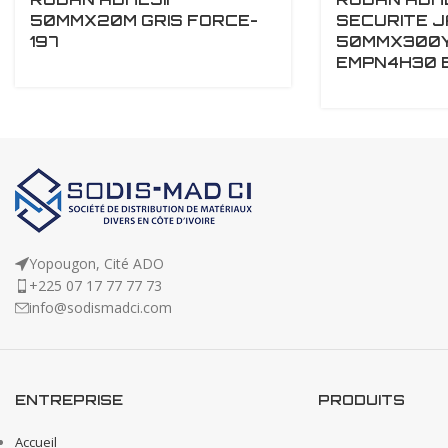
50MMX20M GRIS FORCE-
SECURITE 
197
50MMX300Y
EMPN4H30 
Yopougon, Cité ADO
+225 07 17 77 77 73
info@sodismadci.com
ENTREPRISE
PRODUITS
Accueil