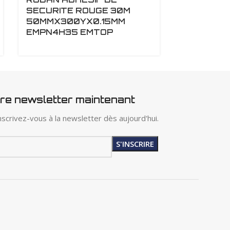
SECURITE ROUGE 30M
FACE 2M
50MMX300YX0.15MM
EMPN9K2
EMPN4H35 EMTOP
tre newsletter maintenant
scrivez-vous à la newsletter dès aujourd'hui.