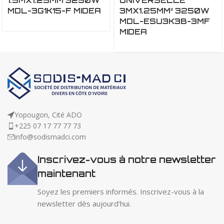
1.5MX1.25MM 3250W
UNIVERSELLE
MDL-3G1K15-F MIDEA
3MX1.25MM² 3250W
MDL-ESU3K3B-3MF
MIDEA
Yopougon, Cité ADO
+225 07 17 77 77 73
info@sodismadci.com
Inscrivez-vous à notre newsletter
maintenant
Soyez les premiers informés. Inscrivez-vous à la
newsletter dès aujourd'hui.