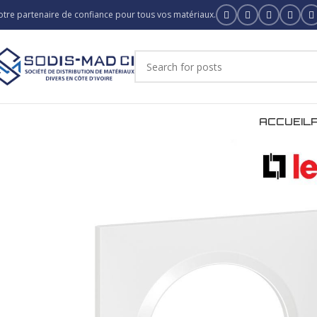
otre partenaire de confiance pour tous vos matériaux.
ACCUEIL