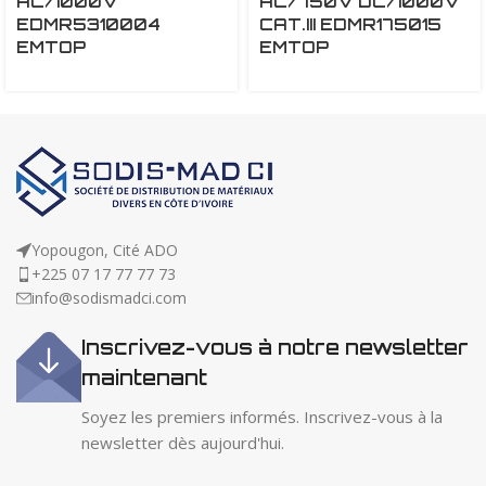
AC/1000V
AC/750V DC/1000V
EDMR5310004
CAT.III EDMR175015
EMTOP
EMTOP
Yopougon, Cité ADO
+225 07 17 77 77 73
info@sodismadci.com
Inscrivez-vous à notre newsletter
maintenant
Soyez les premiers informés. Inscrivez-vous à la
newsletter dès aujourd'hui.