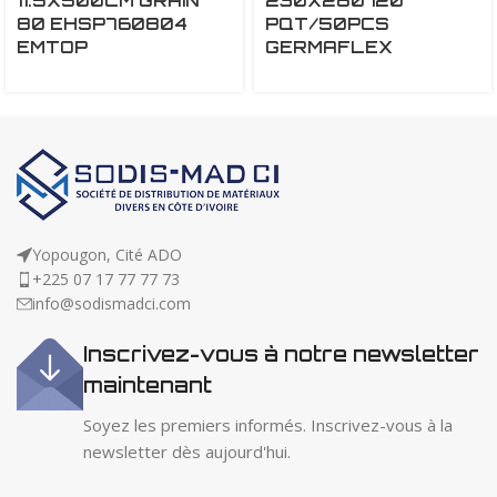
11.5X500CM GRAIN
230X280 120
80 EHSP760804
PQT/50PCS
EMTOP
GERMAFLEX
Yopougon, Cité ADO
+225 07 17 77 77 73
info@sodismadci.com
Inscrivez-vous à notre newsletter
maintenant
Soyez les premiers informés. Inscrivez-vous à la
newsletter dès aujourd'hui.