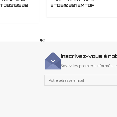
ETDB310502
ETDB10801 EMTOP
Inscrivez-vous à no
Soyez les premiers informés. In