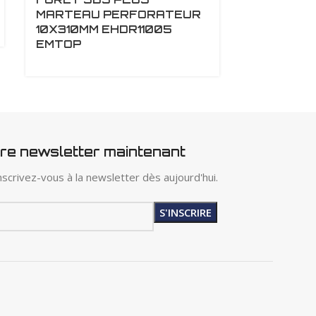
MARTEAU PERFORATEUR
MARTEAU
10X310MM EHDR11005
8X110MM 
EMTOP
EMTOP
tre newsletter maintenant
scrivez-vous à la newsletter dès aujourd'hui.