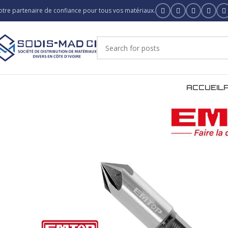
otre partenaire de confiance pour tous vos matériaux.
ACCUEIL