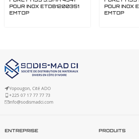
POUR INOX ETDB1200351
POUR INOX 
EMTOP
EMTOP
Yopougon, Cité ADO
+225 07 17 77 77 73
info@sodismadci.com
ENTREPRISE
PRODUITS