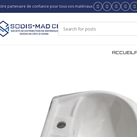
otre partenaire de confiance pour tous vos matériaux.
ACCUEIL