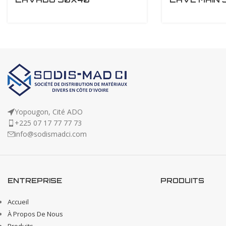
Yopougon, Cité ADO
+225 07 17 77 77 73
info@sodismadci.com
ENTREPRISE
PRODUITS
Accueil
À Propos De Nous