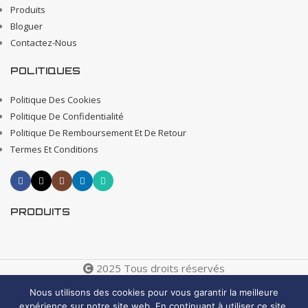
Produits
Bloguer
Contactez-Nous
POLITIQUES
Politique Des Cookies
Politique De Confidentialité
Politique De Remboursement Et De Retour
Termes Et Conditions
PRODUITS
2025 Tous droits réservés
Creative 4 All s.a.r.l. Internet Business Solutions
Nous utilisons des cookies pour vous garantir la meilleure
expérience sur notre site web. En continuant à utiliser ce site,