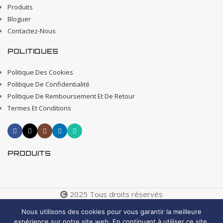
Produits
Bloguer
Contactez-Nous
POLITIQUES
Politique Des Cookies
Politique De Confidentialité
Politique De Remboursement Et De Retour
Termes Et Conditions
PRODUITS
2025 Tous droits réservés
Creative 4 All s.a.r.l. Internet Business Solutions
Nous utilisons des cookies pour vous garantir la meilleure
expérience sur notre site web. En continuant à utiliser ce site,