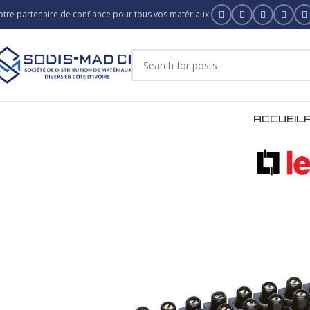
otre partenaire de confiance pour tous vos matériaux.
ACCUEIL