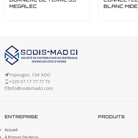
MEGALEC
BLANC MID
Yopougon, Cité ADO
+225 07 17 77 77 73
info@sodismadci.com
ENTREPRISE
PRODUITS
Accueil
À Propos De Nous