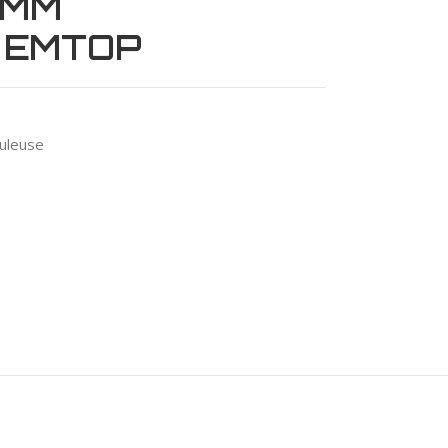
2MM
 EMTOP
uleuse