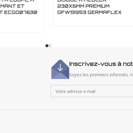
AMANT ET
230X6MM PREMIUM
RT ECGD07630
GFW13953 GERMAFLEX
Inscrivez-vous à no
Soyez les premiers informés. In