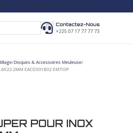
 NOUS
PRODUITS
BLOGUER
CONTACTEZ-NOUS
Contactez-Nous
+225 07 17 77 77 73
illage
Disques & Accessoires Meuleuse
1.6X22.2MM EACD301802 EMTOP
UPER POUR INOX