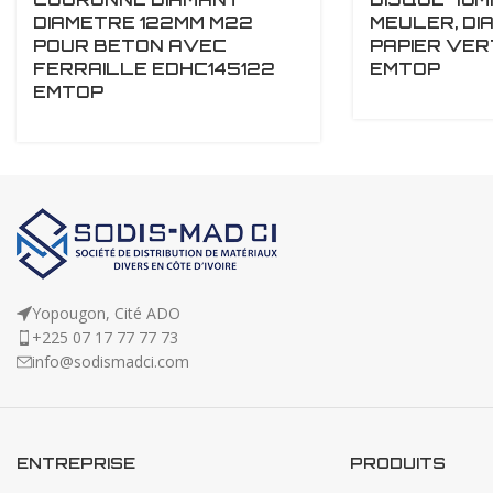
DIAMETRE 122MM M22
MEULER, DI
POUR BETON AVEC
PAPIER VE
FERRAILLE EDHC145122
EMTOP
EMTOP
Yopougon, Cité ADO
+225 07 17 77 77 73
info@sodismadci.com
ENTREPRISE
PRODUITS