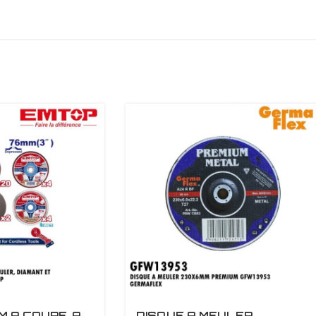
M A COUPE, A
DISQUE A MEULER