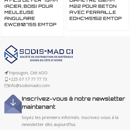
A FILS DE FER 75MM
DIAMETRE 152MM
(ACIER, BOIS) POUR
M22 POUR BETON
MEULEUSE
AVEC FERRAILLE
ANGULAIRE
EDHC145152 EMTOP
EWCB10755 EMTOP
Yopougon, Cité ADO
+225 07 17 77 77 73
info@sodismadci.com
Inscrivez-vous à notre newsletter
maintenant
Soyez les premiers informés. Inscrivez-vous à la
newsletter dès aujourd'hui.