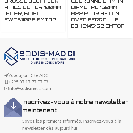
BROSSE DECAPEUR
COURONNE DIAMANT
A FILS DE FER 100MM
DIAMETRE 152MM
(ACIER, BOIS)
M22 POUR BETON
EWCB11005 EMTOP
AVEC FERRAILLE
EDHC145152 EMTOP
Yopougon, Cité ADO
+225 07 17 77 77 73
info@sodismadci.com
Inscrivez-vous à notre newsletter
maintenant
Soyez les premiers informés. Inscrivez-vous à la
newsletter dès aujourd'hui.