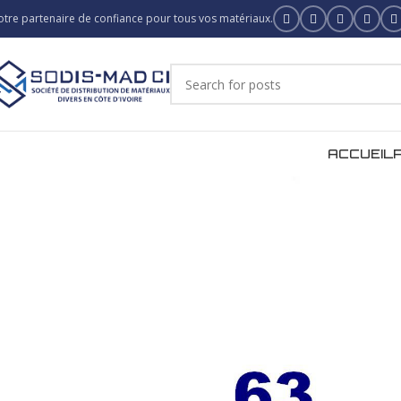
otre partenaire de confiance pour tous vos matériaux.
ACCUEIL