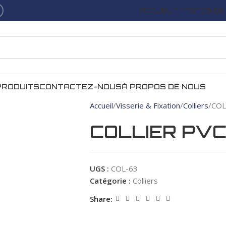
ACCUEIL
À PROPOS DE
PRODUITS
CONTACTEZ-NOUS
À PROPOS DE NOUS
Accueil
Visserie & Fixation
Colliers
COL
COLLIER PVC
UGS :
COL-63
Catégorie :
Colliers
Share: