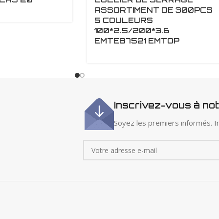
ASSORTIMENT DE 300PCS
5 COULEURS
100*2.5/200*3.6
EMTE87521 EMTOP
Inscrivez-vous à no
Soyez les premiers informés. In