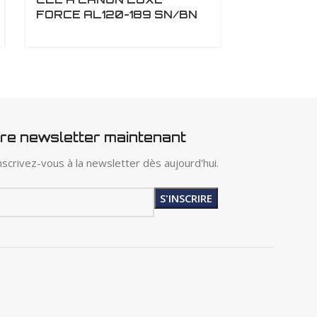
FORCE AL120-189 SN/BN
ALUMINIU
C55-C6 G
4000000
tre newsletter maintenant
scrivez-vous à la newsletter dès aujourd'hui.