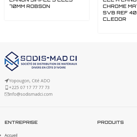
70MM ROBSON
CHROME MA
SVB REF 4
CLEDOR
Yopougon, Cité ADO
+225 07 17 77 77 73
info@sodismadci.com
ENTREPRISE
PRODUITS
Accueil