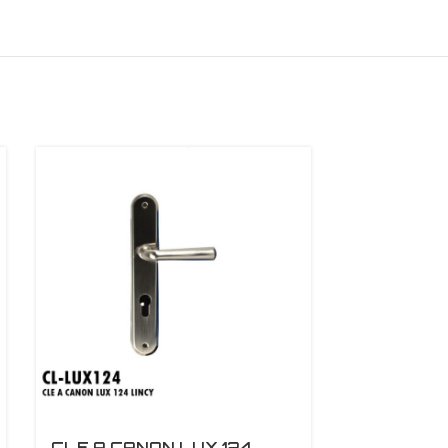
CLE A CANON LUX 124
CLE A CA