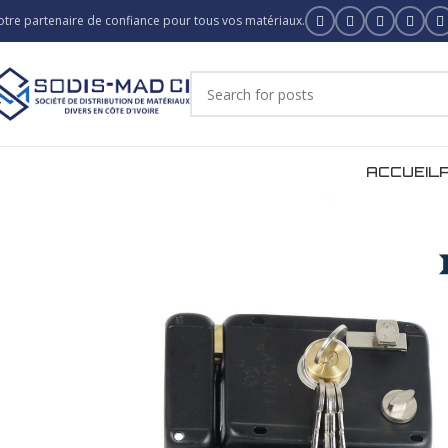
otre partenaire de confiance pour tous vos matériaux.
ACCUEIL