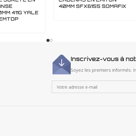
ANSE
40MM SFX6155 SOMAFIX
MM 411G YALE
 EMTOP
Inscrivez-vous à no
Soyez les premiers informés. In