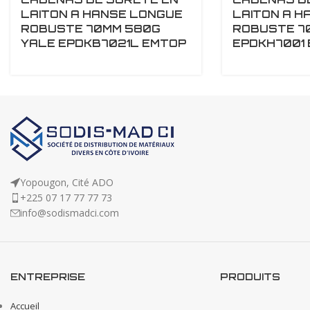
LAITON A HANSE LONGUE
LAITON A H
ROBUSTE 70MM 580G
ROBUSTE 70
YALE EPDKB7021L EMTOP
EPDKH7001
Yopougon, Cité ADO
+225 07 17 77 77 73
info@sodismadci.com
ENTREPRISE
PRODUITS
Accueil