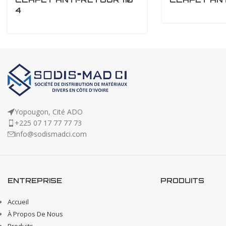
4
Yopougon, Cité ADO
+225 07 17 77 77 73
info@sodismadci.com
ENTREPRISE
PRODUITS
Accueil
À Propos De Nous