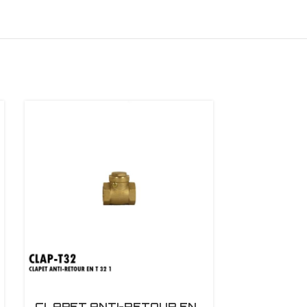
CLAPET ANTI-RETOUR EN
CLAPET A