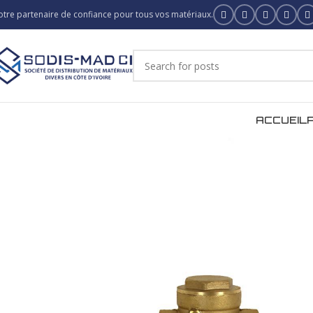
otre partenaire de confiance pour tous vos matériaux.
ACCUEIL