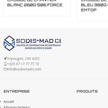
BLANC 260G 506 FORCE
BLEU 380G
EMTOP
Yopougon, Cité ADO
+225 07 17 77 77 73
info@sodismadci.com
ENTREPRISE
PRODUITS
Accueil
À Propos De Nous