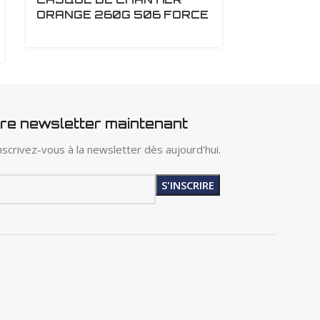
ORANGE 260G 506 FORCE
ROUGE 26
tre newsletter maintenant
scrivez-vous à la newsletter dès aujourd'hui.