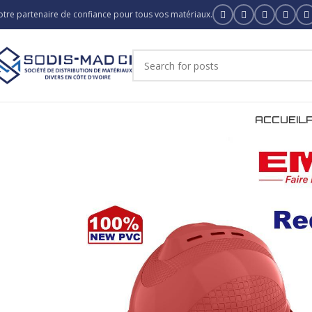
otre partenaire de confiance pour tous vos matériaux.
ACCUEIL