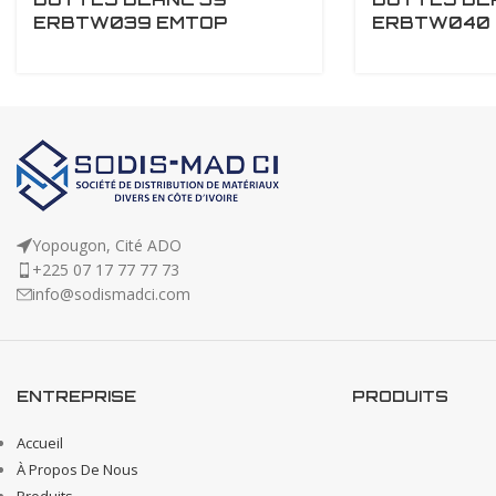
ERBTW039 EMTOP
ERBTW040 
Yopougon, Cité ADO
+225 07 17 77 77 73
info@sodismadci.com
ENTREPRISE
PRODUITS
Accueil
À Propos De Nous