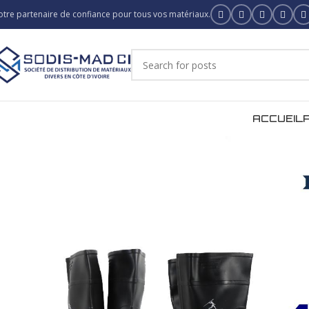
otre partenaire de confiance pour tous vos matériaux.
ACCUEIL