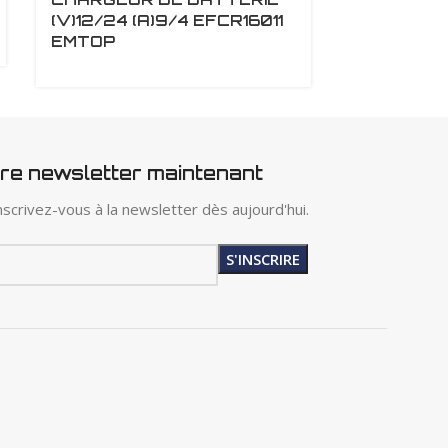
(V)12/24 (A)9/4 EFCR16011
RAPIDE 2
EMTOP
EMTOP
tre newsletter maintenant
scrivez-vous à la newsletter dès aujourd'hui.