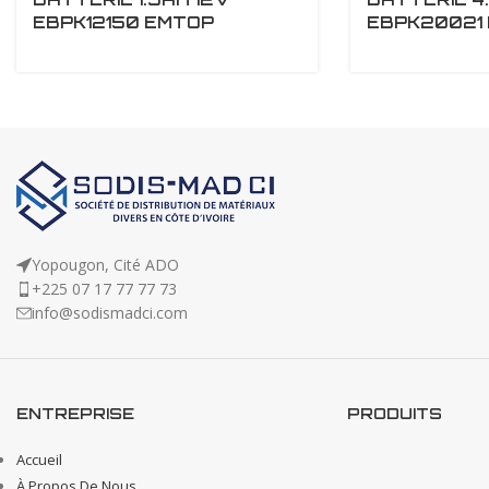
EBPK12150 EMTOP
EBPK20021
Yopougon, Cité ADO
+225 07 17 77 77 73
info@sodismadci.com
ENTREPRISE
PRODUITS
Accueil
À Propos De Nous