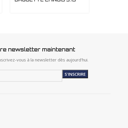
2.5X350
5KG/PQT
tre newsletter maintenant
scrivez-vous à la newsletter dès aujourd'hui.