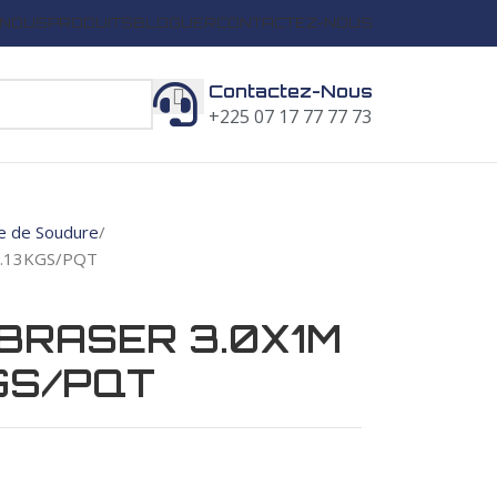
 NOUS
PRODUITS
BLOGUER
CONTACTEZ-NOUS
Contactez-Nous
+225 07 17 77 77 73
e de Soudure
4.13KGS/PQT
BRASER 3.0X1M
GS/PQT