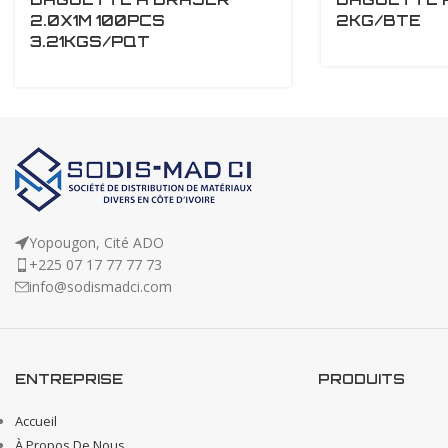
2.0X1M 100PCS
2KG/BTE
3.21KGS/PQT
Yopougon, Cité ADO
+225 07 17 77 77 73
info@sodismadci.com
ENTREPRISE
PRODUITS
Accueil
À Propos De Nous